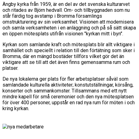
Ängby kyrka från 1959, är en del av det svenska kulturarvet
och ritades av Björn hedvall. Om- och tillbyggnaden som nu
står färdig tog avstamp i Bromma församlings
omstrukturering av sin verksamhet. Visionen att modernisera
och samla verksamheten i en anläggning och på så sätt skapa
en öppen mötesplats utifrån visionen "kyrkan mitt i byn".
Kyrkan som samlande kraft och mötesplats blir allt viktigare i
samhället och speciellt i relation till den förtätning som sker i
Bromma, där en mängd bostäder tillförs vilket gör det än
viktigare att se till att det även finns gemensamma rum och
platser.
De nya lokalerna ger plats för fler arbetsplatser såväl som
samlandade kulturella aktiviteter; konstutställningar, körsång,
konserter och sammankomster. Tillsammans med ett nytt
mindre kapell för små ceremonier och den nya mötesplatsen
för över 400 personer, uppstår en rad nya rum för möten i och
kring kyrkan.