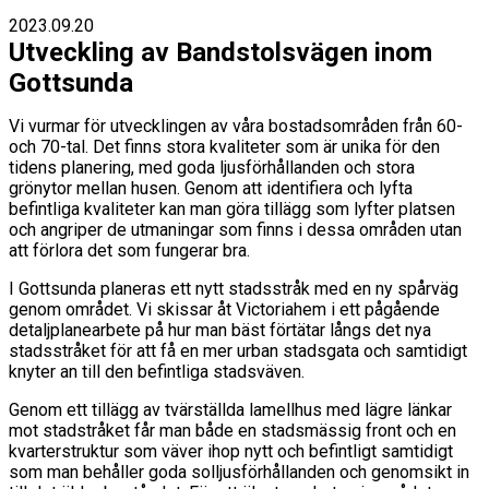
2023.09.20
Utveckling av Bandstolsvägen inom
Gottsunda
Vi vurmar för utvecklingen av våra bostadsområden från 60-
och 70-tal. Det finns stora kvaliteter som är unika för den
tidens planering, med goda ljusförhållanden och stora
grönytor mellan husen. Genom att identifiera och lyfta
befintliga kvaliteter kan man göra tillägg som lyfter platsen
och angriper de utmaningar som finns i dessa områden utan
att förlora det som fungerar bra.
I Gottsunda planeras ett nytt stadsstråk med en ny spårväg
genom området. Vi skissar åt Victoriahem i ett pågående
detaljplanearbete på hur man bäst förtätar långs det nya
stadsstråket för att få en mer urban stadsgata och samtidigt
knyter an till den befintliga stadsväven.
Genom ett tillägg av tvärställda lamellhus med lägre länkar
mot stadstråket får man både en stadsmässig front och en
kvarterstruktur som väver ihop nytt och befintligt samtidigt
som man behåller goda solljusförhållanden och genomsikt in