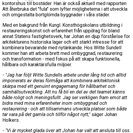
kontorshus till bostäder. Han är också aktuell med rapporten
Att återbruka det "fula" som lyfter möjligheterna i att utveckla
och omgestalta bortglömda byggnader i våra städer.
Med en bakgrund från Kungl. Konsthögskolans utbildning i
restaureringskonst och erfarenhet från uppdrag för bland
annat Statens fastighetsverk, har Johan en djup förståelse för
arkitekturens historiska lager och ett starkt intresse för att
kombinera bevarande med nytänkande. Hos Witte Sundell
kommer han att arbeta brett med ombyggnad, restaurering
och transformation - med fokus på att skapa funktionella,
hållbara och karaktärsfulla miljöer.
-
"Jag har följt Witte Sundells arbete under lång tid och alltid
imponerats av deras förmåga att kombinera arkitektonisk
skärpa med ett genuint engagemang för hållbarhet och
samhällsutveckling. Att nu få bli en del av det teamet känns
både roligt och meningsfullt. Jag ser verkligen fram emot att
bidra med mina erfarenheter inom ombyggnad och
restaurering - och att tillsammans utveckla platser som både
tar vara på det gamla och tillför något nytt,"
säger Johan
Holkers.
-
"Vi är mycket glada över att Johan har valt att ansluta till oss.