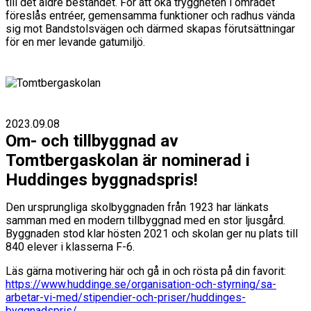
till det äldre beståndet. För att öka tryggheten i området
föreslås entréer, gemensamma funktioner och radhus vända
sig mot Bandstolsvägen och därmed skapas förutsättningar
för en mer levande gatumiljö.
2023.09.08
Om- och tillbyggnad av
Tomtbergaskolan är nominerad i
Huddinges byggnadspris!
Den ursprungliga skolbyggnaden från 1923 har länkats
samman med en modern tillbyggnad med en stor ljusgård.
Byggnaden stod klar hösten 2021 och skolan ger nu plats till
840 elever i klasserna F-6.
Läs gärna motivering här och gå in och rösta på din favorit:
https://www.huddinge.se/organisation-och-styrning/sa-
arbetar-vi-med/stipendier-och-priser/huddinges-
byggnadspris/