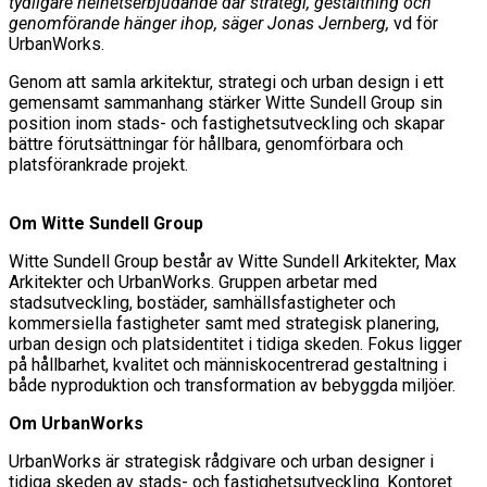
tydligare helhetserbjudande där strategi, gestaltning och
genomförande hänger ihop, säger Jonas Jernberg,
vd för
UrbanWorks.
Genom att samla arkitektur, strategi och urban design i ett
gemensamt sammanhang stärker Witte Sundell Group sin
position inom stads- och fastighetsutveckling och skapar
bättre förutsättningar för hållbara, genomförbara och
platsförankrade projekt.
Om Witte Sundell Group
Witte Sundell Group består av Witte Sundell Arkitekter, Max
Arkitekter och UrbanWorks. Gruppen arbetar med
stadsutveckling, bostäder, samhällsfastigheter och
kommersiella fastigheter samt med strategisk planering,
urban design och platsidentitet i tidiga skeden. Fokus ligger
på hållbarhet, kvalitet och människocentrerad gestaltning i
både nyproduktion och transformation av bebyggda miljöer.
Om UrbanWorks
UrbanWorks är strategisk rådgivare och urban designer i
tidiga skeden av stads- och fastighetsutveckling. Kontoret