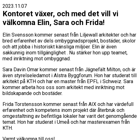
2023.11.07
Kontoret växer, och med det vill vi
välkomna Elin, Sara och Frida!
Elin Svensson kommer senast från Liljewall arkitekter och har
bred erfarenhet av dels ombyggnadsprojekt, bostäder, skolor
och att jobba i historiskt känsliga miljöer. Elin är även
sakkunnig inom tillgänglighet . Nu stärker hon upp teamet,
med inriktning mot ombyggnad.
Sara Davin Omar kommer senast från Jägnefält Milton, och är
även styrelseledamot i Alstra Byggforum. Hon har studerat till
arkitekt på KTH och har en master från EPFL i Schweiz. Sara
kommer arbeta hos oss som arkitekt med inriktning mot
bildskapande och bostäder.
Frida Torstensson kommer senast från AIX och har värdefull
erfarenhet och kompetens inom projekt där återbruk och
omgestaltning av befintliga lokaler har varit det genomgående
temat. Hon har studerat i Umeå och har masterexamen från
KTH.
Varmt välkomna till oss!