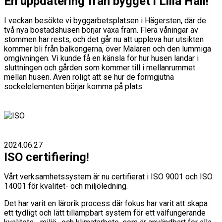
En uppdatering från bygget i Lilla Häll!
I veckan besökte vi byggarbetsplatsen i Hägersten, där de
två nya bostadshusen börjar växa fram. Flera våningar av
stommen har rests, och det går nu att uppleva hur utsikten
kommer bli från balkongerna, över Mälaren och den lummiga
omgivningen. Vi kunde få en känsla för hur husen landar i
sluttningen och gården som kommer till i mellanrummet
mellan husen. Även roligt att se hur de formgjutna
sockelelementen börjar komma på plats.
2024.06.27
ISO certifiering!
Vårt verksamhetssystem är nu certifierat i ISO 9001 och ISO
14001 för kvalitet- och miljöledning.
Det har varit en lärorik process där fokus har varit att skapa
ett tydligt och lätt tillämpbart system för ett välfungerande