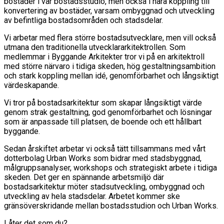
bostäder i vår bostadsstudio, men också i nära koppling till
konvertering av bostäder, varsam ombyggnad och utveckling
av befintliga bostadsområden och stadsdelar.
Vi arbetar med flera större bostadsutvecklare, men vill också
utmana den traditionella utvecklararkitektrollen. Som
medlemmar i Byggande Arkitekter tror vi på en arkitektroll
med större närvaro i tidiga skeden, hög gestaltningsambition
och stark koppling mellan idé, genomförbarhet och långsiktigt
värdeskapande.
Vi tror på bostadsarkitektur som skapar långsiktigt värde
genom strak gestaltning, god genomförbarhet och lösningar
som är anpassade till platsen, de boende och ett hållbart
byggande.
Sedan årskiftet arbetar vi också tätt tillsammans med vårt
dotterbolag Urban Works som bidrar med stadsbyggnad,
målgruppsanalyser, workshops och strategiskt arbete i tidiga
skeden. Det ger en spännande arbetsmiljö där
bostadsarkitektur möter stadsutveckling, ombyggnad och
utveckling av hela stadsdelar. Arbetet kommer ske
gränsöverskridande mellan bostadsstudion och Urban Works.
Låter det som du?