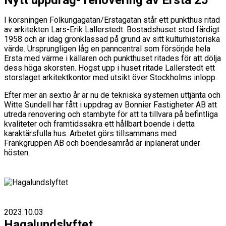
Nytt uppdrag- renovering av Ersta 25
I korsningen Folkungagatan/Erstagatan står ett punkthus ritad
av arkitekten Lars-Erik Lallerstedt. Bostadshuset stod färdigt
1958 och är idag grönklassad på grund av sitt kulturhistoriska
värde. Ursprungligen låg en panncentral som försörjde hela
Ersta med värme i källaren och punkthuset ritades för att dölja
dess höga skorsten. Högst upp i huset ritade Lallerstedt ett
storslaget arkitektkontor med utsikt över Stockholms inlopp.
Efter mer än sextio år är nu de tekniska systemen uttjänta och
Witte Sundell har fått i uppdrag av Bonnier Fastigheter AB att
utreda renovering och stambyte för att ta tillvara på befintliga
kvaliteter och framtidssäkra ett hållbart boende i detta
karaktärsfulla hus. Arbetet görs tillsammans med
Frankgruppen AB och boendesamråd är inplanerat under
hösten.
2023.10.03
Hagalundslyftet