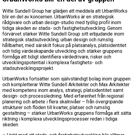
Witte Sundell Group har glädjen att meddela att UrbanWorks
blir en del av koncernen. UrbanWorks är en strategisk
rådgivare och urban design-studio med tydlig profil inom
tidiga skeden av stads- och fastighetsutveckling. Genom
förvärvet stärker Witte Sundell Group sitt erbjudande inom
strategisk stadsutveckling, urban design och rumslig
hållbarhet, med särskilt fokus på platsanalys, platsidentitet
och tidig värdeskapande utveckling och stärker gruppens
förmåga att tidigt identifiera värdedrivare, risker och
utvecklingspotential i komplexa fastighets- och
stadsutvecklingsprojekt.
UrbanWorks fortsätter som självständigt bolag inom gruppen
och kompletterar Witte Sundell Arkitekter och Max Arkitekter
med kompetens inom analys, strategi, platsidentitet samt
design- och processledning. Med erfarenhet från regional
planering och arbete i flera skalnivåer – från övergripande
strukturer och flöden till kvarter, platser och rumslig
gestaltning – stärker UrbanWorks gruppens förmåga att sätta
riktning i komplexa utvecklingsprocesser redan i tidiga
skeden.