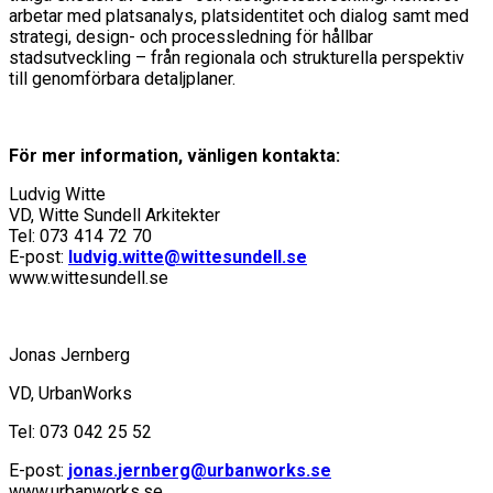
arbetar med platsanalys, platsidentitet och dialog samt med
strategi, design- och processledning för hållbar
stadsutveckling – från regionala och strukturella perspektiv
till genomförbara detaljplaner.
För mer information, vänligen kontakta:
Ludvig Witte
VD, Witte Sundell Arkitekter
Tel: 073 414 72 70
E-post:
ludvig.witte@wittesundell.se
www.wittesundell.se
Jonas Jernberg
VD, UrbanWorks
Tel: 073 042 25 52
E-post:
jonas.jernberg@urbanworks.se
www.urbanworks.se