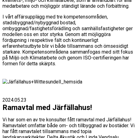
kvalitets-, miljö- och klimatarbete, som är användbart för alla
medarbetare och möjliggör ständigt lärande och förbättring.
I vårt affärsupplägg med tre kompetensområden,
stadsbyggnad/nybyggnad bostad,
ombyggnad/fastighetsförädling och samhällsfastigheter ger
modellen oss en stor styrka. Genom att möjliggöra
fördjupning i respektive fält och kontinuerligt
erfarenhetsutbyte blir vi både tillsammans och ömsesidigt
starkare. Kompetensområdena sammanfogas med sitt fokus
på Miljö och Klimatarbete och genom ISO-certifieringen har
formen för detta skärpts.
2024.05.23
Ramavtal med Järfällahus!
Vi har som en av tre konsulter fått ramavtal med Järfällahus!
Ramavtalet omfattar både om- och tillbyggnad av bostäder. Vi
har fått ramavtalet tillsammans med topia
landskapsarkitekter, Delta Akustik och Linda Vendsalu