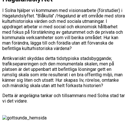
I Solna hjälper vi kommunen med visionsarbete (förstudier) i
Hagalundslyftet. "Blåkulla" /Hagalund är ett område med stora
kulturhistoriska värden och med sociala utmaningar. I
uppdraget arbetar vi med social och ekonomisk hållbarhet
med fokus på förstärkning av gaturummet och de privata och
kommunala verksamheter som vill berika området. Hur kan
man förändra, lägga till och förädla utan att förvanska de
befintliga kulturhistoriska värdena?
Antikvariskt skyddas detta tidstypiska stadsbyggande;
trafiksepareringen och den monumentala skalen, men på
platsen är det uppenbart att befintliga lösningar gett en
rumslig skala som inte resulterat i en bra offentlig miljö, man
känner sig liten och utsatt. Hur skapas liv, rörelse, omtanke
och mänsklig skala utan att helt förkasta historien?
Detta är angelägna tankar och tillsammans med Solna stad tar
vi det vidare.