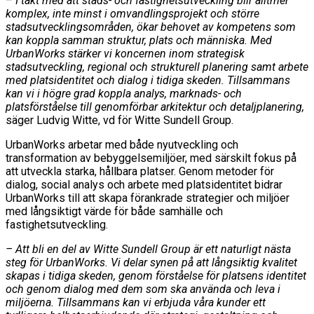
–
I takt med att stads- och fastighetsutveckling blir alltmer
komplex, inte minst i omvandlingsprojekt och större
stadsutvecklingsområden, ökar behovet av kompetens som
kan koppla samman struktur, plats och människa. Med
UrbanWorks stärker vi koncernen inom strategisk
stadsutveckling, regional och strukturell planering samt arbete
med platsidentitet och dialog i tidiga skeden. Tillsammans
kan vi i högre grad koppla analys, marknads- och
platsförståelse till genomförbar arkitektur och detaljplanering,
säger Ludvig Witte, vd för Witte Sundell Group.
UrbanWorks arbetar med både nyutveckling och
transformation av bebyggelsemiljöer, med särskilt fokus på
att utveckla starka, hållbara platser. Genom metoder för
dialog, social analys och arbete med platsidentitet bidrar
UrbanWorks till att skapa förankrade strategier och miljöer
med långsiktigt värde för både samhälle och
fastighetsutveckling.
– Att bli en del av Witte Sundell Group är ett naturligt nästa
steg för UrbanWorks. Vi delar synen på att långsiktig kvalitet
skapas i tidiga skeden, genom förståelse för platsens identitet
och genom dialog med dem som ska använda och leva i
miljöerna. Tillsammans kan vi erbjuda våra kunder ett