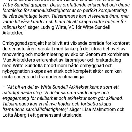
Witte Sundell-gruppen. Deras omfattande erfarenhet och djupa
förståelse för samhällsfastigheter är en perfekt komplettering
till våra befintliga team. Tillsammans kan vi leverera ännu mer
värde till våra kunder och bidra till att skapa bättre miljöer för
människor,”
säger Ludvig Witte, VD för Witte Sundell
Arkitekter.
Ombyggnadsprojekt har blivit ett växande område för kontoret
de senaste åren, särskilt med tanke på det stora behovet av
renovering och modernisering av skolor. Genom att kombinera
Max Arkitekters erfarenhet av läromiljöer och brukardialog
med Witte Sundells bredd inom både ombyggnad och
nybyggnation skapas en stark och komplett aktör som kan
möta dagens och framtidens utmaningar.
– ”Att bli en del av Witte Sundell Arkitekter känns som ett
naturligt nästa steg. Vi delar samma värderingar och
engagemang för hållbarhet och arkitektur som gör skillnad.
Tillsammans kan vi nå nya höjder och fortsätta skapa
framtidens samhällsfastigheter,”
säger Lisa Malmström och
Lotta Åberg i ett gemensamt uttalande.