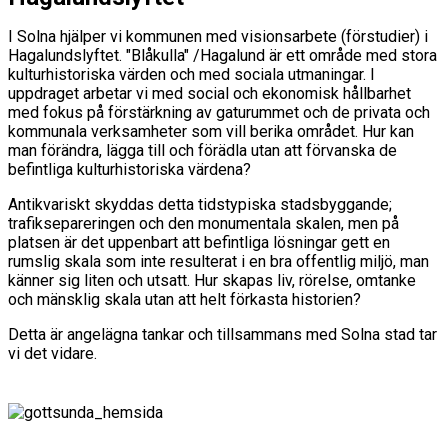
I Solna hjälper vi kommunen med visionsarbete (förstudier) i
Hagalundslyftet. "Blåkulla" /Hagalund är ett område med stora
kulturhistoriska värden och med sociala utmaningar. I
uppdraget arbetar vi med social och ekonomisk hållbarhet
med fokus på förstärkning av gaturummet och de privata och
kommunala verksamheter som vill berika området. Hur kan
man förändra, lägga till och förädla utan att förvanska de
befintliga kulturhistoriska värdena?
Antikvariskt skyddas detta tidstypiska stadsbyggande;
trafiksepareringen och den monumentala skalen, men på
platsen är det uppenbart att befintliga lösningar gett en
rumslig skala som inte resulterat i en bra offentlig miljö, man
känner sig liten och utsatt. Hur skapas liv, rörelse, omtanke
och mänsklig skala utan att helt förkasta historien?
Detta är angelägna tankar och tillsammans med Solna stad tar
vi det vidare.