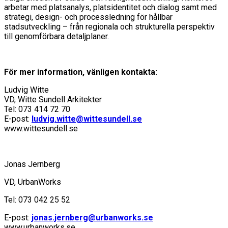
arbetar med platsanalys, platsidentitet och dialog samt med
strategi, design- och processledning för hållbar
stadsutveckling – från regionala och strukturella perspektiv
till genomförbara detaljplaner.
För mer information, vänligen kontakta:
Ludvig Witte
VD, Witte Sundell Arkitekter
Tel: 073 414 72 70
E-post:
ludvig.witte@wittesundell.se
www.wittesundell.se
Jonas Jernberg
VD, UrbanWorks
Tel: 073 042 25 52
E-post:
jonas.jernberg@urbanworks.se
www.urbanworks.se