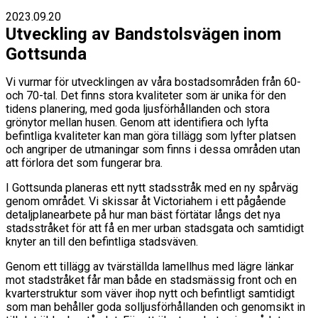
2023.09.20
Utveckling av Bandstolsvägen inom
Gottsunda
Vi vurmar för utvecklingen av våra bostadsområden från 60-
och 70-tal. Det finns stora kvaliteter som är unika för den
tidens planering, med goda ljusförhållanden och stora
grönytor mellan husen. Genom att identifiera och lyfta
befintliga kvaliteter kan man göra tillägg som lyfter platsen
och angriper de utmaningar som finns i dessa områden utan
att förlora det som fungerar bra.
I Gottsunda planeras ett nytt stadsstråk med en ny spårväg
genom området. Vi skissar åt Victoriahem i ett pågående
detaljplanearbete på hur man bäst förtätar långs det nya
stadsstråket för att få en mer urban stadsgata och samtidigt
knyter an till den befintliga stadsväven.
Genom ett tillägg av tvärställda lamellhus med lägre länkar
mot stadstråket får man både en stadsmässig front och en
kvarterstruktur som väver ihop nytt och befintligt samtidigt
som man behåller goda solljusförhållanden och genomsikt in