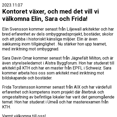
2023.11.07
Kontoret växer, och med det vill vi
välkomna Elin, Sara och Frida!
Elin Svensson kommer senast från Liljewall arkitekter och har
bred erfarenhet av dels ombyggnadsprojekt, bostäder, skolor
och att jobba i historiskt känsliga miljöer. Elin är även
sakkunnig inom tillgänglighet . Nu stärker hon upp teamet,
med inriktning mot ombyggnad.
Sara Davin Omar kommer senast från Jägnefält Milton, och är
även styrelseledamot i Alstra Byggforum. Hon har studerat till
arkitekt på KTH och har en master från EPFL i Schweiz. Sara
kommer arbeta hos oss som arkitekt med inriktning mot
bildskapande och bostäder.
Frida Torstensson kommer senast från AIX och har värdefull
erfarenhet och kompetens inom projekt där återbruk och
omgestaltning av befintliga lokaler har varit det genomgående
temat. Hon har studerat i Umeå och har masterexamen från
KTH.
Varmt välkomna till oss!