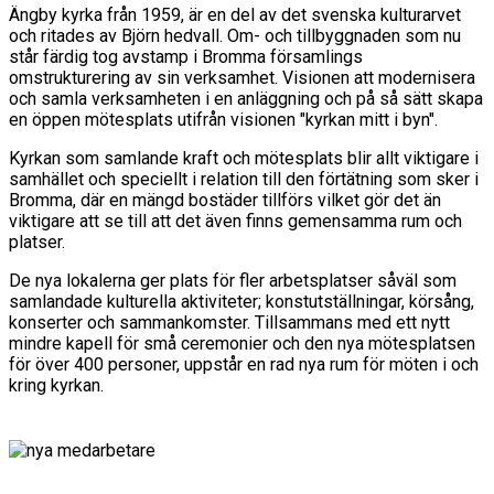
Ängby kyrka från 1959, är en del av det svenska kulturarvet
och ritades av Björn hedvall. Om- och tillbyggnaden som nu
står färdig tog avstamp i Bromma församlings
omstrukturering av sin verksamhet. Visionen att modernisera
och samla verksamheten i en anläggning och på så sätt skapa
en öppen mötesplats utifrån visionen "kyrkan mitt i byn".
Kyrkan som samlande kraft och mötesplats blir allt viktigare i
samhället och speciellt i relation till den förtätning som sker i
Bromma, där en mängd bostäder tillförs vilket gör det än
viktigare att se till att det även finns gemensamma rum och
platser.
De nya lokalerna ger plats för fler arbetsplatser såväl som
samlandade kulturella aktiviteter; konstutställningar, körsång,
konserter och sammankomster. Tillsammans med ett nytt
mindre kapell för små ceremonier och den nya mötesplatsen
för över 400 personer, uppstår en rad nya rum för möten i och
kring kyrkan.