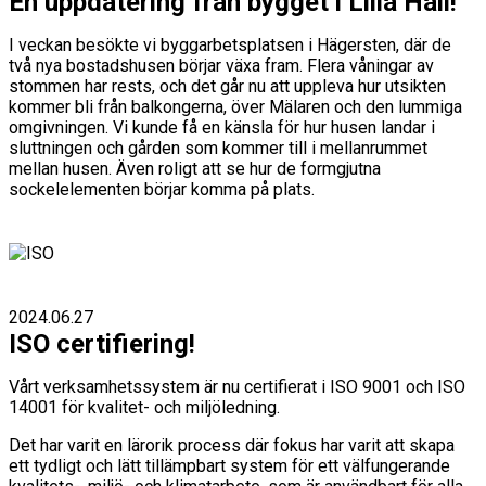
En uppdatering från bygget i Lilla Häll!
I veckan besökte vi byggarbetsplatsen i Hägersten, där de
två nya bostadshusen börjar växa fram. Flera våningar av
stommen har rests, och det går nu att uppleva hur utsikten
kommer bli från balkongerna, över Mälaren och den lummiga
omgivningen. Vi kunde få en känsla för hur husen landar i
sluttningen och gården som kommer till i mellanrummet
mellan husen. Även roligt att se hur de formgjutna
sockelelementen börjar komma på plats.
2024.06.27
ISO certifiering!
Vårt verksamhetssystem är nu certifierat i ISO 9001 och ISO
14001 för kvalitet- och miljöledning.
Det har varit en lärorik process där fokus har varit att skapa
ett tydligt och lätt tillämpbart system för ett välfungerande