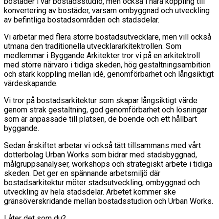
bostäder i vår bostadsstudio, men också i nära koppling till
konvertering av bostäder, varsam ombyggnad och utveckling
av befintliga bostadsområden och stadsdelar.
Vi arbetar med flera större bostadsutvecklare, men vill också
utmana den traditionella utvecklararkitektrollen. Som
medlemmar i Byggande Arkitekter tror vi på en arkitektroll
med större närvaro i tidiga skeden, hög gestaltningsambition
och stark koppling mellan idé, genomförbarhet och långsiktigt
värdeskapande.
Vi tror på bostadsarkitektur som skapar långsiktigt värde
genom strak gestaltning, god genomförbarhet och lösningar
som är anpassade till platsen, de boende och ett hållbart
byggande.
Sedan årskiftet arbetar vi också tätt tillsammans med vårt
dotterbolag Urban Works som bidrar med stadsbyggnad,
målgruppsanalyser, workshops och strategiskt arbete i tidiga
skeden. Det ger en spännande arbetsmiljö där
bostadsarkitektur möter stadsutveckling, ombyggnad och
utveckling av hela stadsdelar. Arbetet kommer ske
gränsöverskridande mellan bostadsstudion och Urban Works.
Låter det som du?