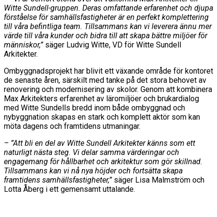
Witte Sundell-gruppen. Deras omfattande erfarenhet och djupa
förståelse för samhällsfastigheter är en perfekt komplettering
till våra befintliga team. Tillsammans kan vi leverera ännu mer
värde till våra kunder och bidra till att skapa bättre miljöer för
människor,”
säger Ludvig Witte, VD för Witte Sundell
Arkitekter.
Ombyggnadsprojekt har blivit ett växande område för kontoret
de senaste åren, särskilt med tanke på det stora behovet av
renovering och modernisering av skolor. Genom att kombinera
Max Arkitekters erfarenhet av läromiljöer och brukardialog
med Witte Sundells bredd inom både ombyggnad och
nybyggnation skapas en stark och komplett aktör som kan
möta dagens och framtidens utmaningar.
– ”Att bli en del av Witte Sundell Arkitekter känns som ett
naturligt nästa steg. Vi delar samma värderingar och
engagemang för hållbarhet och arkitektur som gör skillnad.
Tillsammans kan vi nå nya höjder och fortsätta skapa
framtidens samhällsfastigheter,”
säger Lisa Malmström och
Lotta Åberg i ett gemensamt uttalande.