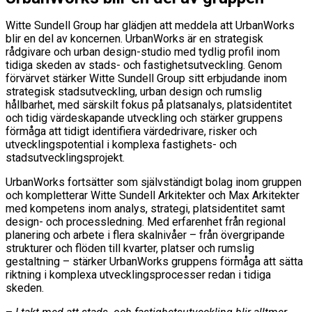
Witte Sundell Group har glädjen att meddela att UrbanWorks
blir en del av koncernen. UrbanWorks är en strategisk
rådgivare och urban design-studio med tydlig profil inom
tidiga skeden av stads- och fastighetsutveckling. Genom
förvärvet stärker Witte Sundell Group sitt erbjudande inom
strategisk stadsutveckling, urban design och rumslig
hållbarhet, med särskilt fokus på platsanalys, platsidentitet
och tidig värdeskapande utveckling och stärker gruppens
förmåga att tidigt identifiera värdedrivare, risker och
utvecklingspotential i komplexa fastighets- och
stadsutvecklingsprojekt.
UrbanWorks fortsätter som självständigt bolag inom gruppen
och kompletterar Witte Sundell Arkitekter och Max Arkitekter
med kompetens inom analys, strategi, platsidentitet samt
design- och processledning. Med erfarenhet från regional
planering och arbete i flera skalnivåer – från övergripande
strukturer och flöden till kvarter, platser och rumslig
gestaltning – stärker UrbanWorks gruppens förmåga att sätta
riktning i komplexa utvecklingsprocesser redan i tidiga
skeden.