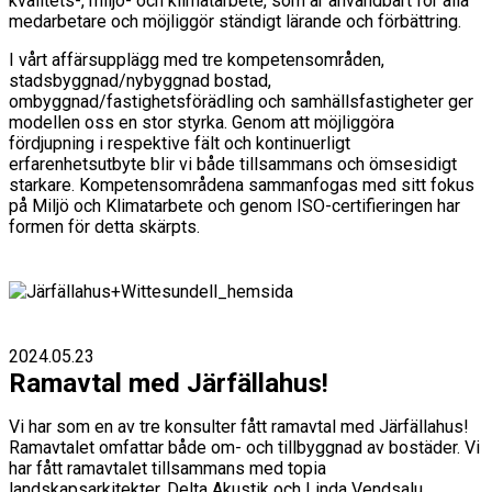
kvalitets-, miljö- och klimatarbete, som är användbart för alla
medarbetare och möjliggör ständigt lärande och förbättring.
I vårt affärsupplägg med tre kompetensområden,
stadsbyggnad/nybyggnad bostad,
ombyggnad/fastighetsförädling och samhällsfastigheter ger
modellen oss en stor styrka. Genom att möjliggöra
fördjupning i respektive fält och kontinuerligt
erfarenhetsutbyte blir vi både tillsammans och ömsesidigt
starkare. Kompetensområdena sammanfogas med sitt fokus
på Miljö och Klimatarbete och genom ISO-certifieringen har
formen för detta skärpts.
2024.05.23
Ramavtal med Järfällahus!
Vi har som en av tre konsulter fått ramavtal med Järfällahus!
Ramavtalet omfattar både om- och tillbyggnad av bostäder. Vi
har fått ramavtalet tillsammans med topia
landskapsarkitekter, Delta Akustik och Linda Vendsalu