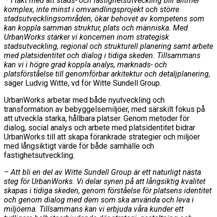
–
I takt med att stads- och fastighetsutveckling blir alltmer
komplex, inte minst i omvandlingsprojekt och större
stadsutvecklingsområden, ökar behovet av kompetens som
kan koppla samman struktur, plats och människa. Med
UrbanWorks stärker vi koncernen inom strategisk
stadsutveckling, regional och strukturell planering samt arbete
med platsidentitet och dialog i tidiga skeden. Tillsammans
kan vi i högre grad koppla analys, marknads- och
platsförståelse till genomförbar arkitektur och detaljplanering,
säger Ludvig Witte, vd för Witte Sundell Group.
UrbanWorks arbetar med både nyutveckling och
transformation av bebyggelsemiljöer, med särskilt fokus på
att utveckla starka, hållbara platser. Genom metoder för
dialog, social analys och arbete med platsidentitet bidrar
UrbanWorks till att skapa förankrade strategier och miljöer
med långsiktigt värde för både samhälle och
fastighetsutveckling.
– Att bli en del av Witte Sundell Group är ett naturligt nästa
steg för UrbanWorks. Vi delar synen på att långsiktig kvalitet
skapas i tidiga skeden, genom förståelse för platsens identitet
och genom dialog med dem som ska använda och leva i
miljöerna. Tillsammans kan vi erbjuda våra kunder ett