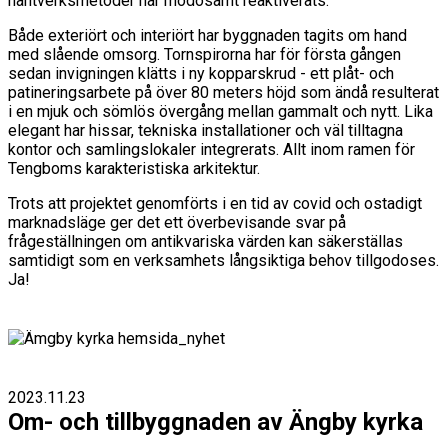
hantverksmetoder har mödosamt reaktiverats.
Både exteriört och interiört har byggnaden tagits om hand
med slående omsorg. Tornspirorna har för första gången
sedan invigningen klätts i ny kopparskrud - ett plåt- och
patineringsarbete på över 80 meters höjd som ändå resulterat
i en mjuk och sömlös övergång mellan gammalt och nytt. Lika
elegant har hissar, tekniska installationer och väl tilltagna
kontor och samlingslokaler integrerats. Allt inom ramen för
Tengboms karakteristiska arkitektur.
Trots att projektet genomförts i en tid av covid och ostadigt
marknadsläge ger det ett överbevisande svar på
frågeställningen om antikvariska värden kan säkerställas
samtidigt som en verksamhets långsiktiga behov tillgodoses.
Ja!
2023.11.23
Om- och tillbyggnaden av Ängby kyrka