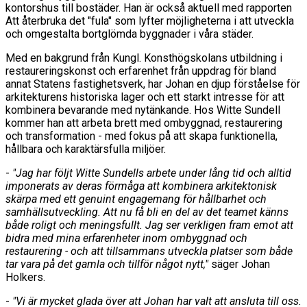
kontorshus till bostäder. Han är också aktuell med rapporten
Att återbruka det "fula" som lyfter möjligheterna i att utveckla
och omgestalta bortglömda byggnader i våra städer.
Med en bakgrund från Kungl. Konsthögskolans utbildning i
restaureringskonst och erfarenhet från uppdrag för bland
annat Statens fastighetsverk, har Johan en djup förståelse för
arkitekturens historiska lager och ett starkt intresse för att
kombinera bevarande med nytänkande. Hos Witte Sundell
kommer han att arbeta brett med ombyggnad, restaurering
och transformation - med fokus på att skapa funktionella,
hållbara och karaktärsfulla miljöer.
-
"Jag har följt Witte Sundells arbete under lång tid och alltid
imponerats av deras förmåga att kombinera arkitektonisk
skärpa med ett genuint engagemang för hållbarhet och
samhällsutveckling. Att nu få bli en del av det teamet känns
både roligt och meningsfullt. Jag ser verkligen fram emot att
bidra med mina erfarenheter inom ombyggnad och
restaurering - och att tillsammans utveckla platser som både
tar vara på det gamla och tillför något nytt,"
säger Johan
Holkers.
-
"Vi är mycket glada över att Johan har valt att ansluta till oss.