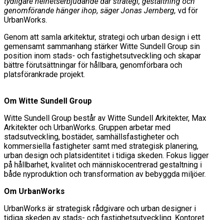
tydligare helhetserbjudande där strategi, gestaltning och
genomförande hänger ihop, säger Jonas Jernberg,
vd för
UrbanWorks.
Genom att samla arkitektur, strategi och urban design i ett
gemensamt sammanhang stärker Witte Sundell Group sin
position inom stads- och fastighetsutveckling och skapar
bättre förutsättningar för hållbara, genomförbara och
platsförankrade projekt.
Om Witte Sundell Group
Witte Sundell Group består av Witte Sundell Arkitekter, Max
Arkitekter och UrbanWorks. Gruppen arbetar med
stadsutveckling, bostäder, samhällsfastigheter och
kommersiella fastigheter samt med strategisk planering,
urban design och platsidentitet i tidiga skeden. Fokus ligger
på hållbarhet, kvalitet och människocentrerad gestaltning i
både nyproduktion och transformation av bebyggda miljöer.
Om UrbanWorks
UrbanWorks är strategisk rådgivare och urban designer i
tidiga skeden av stads- och fastighetsutveckling. Kontoret