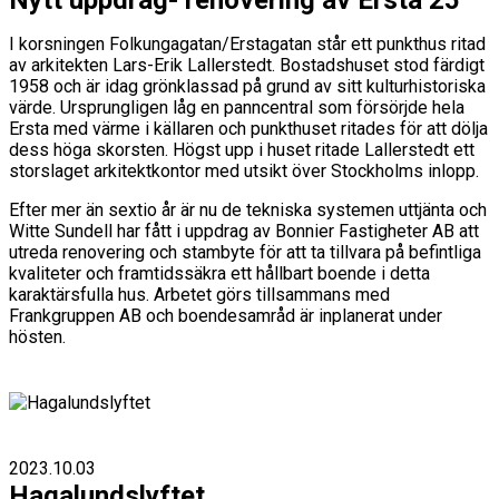
Nytt uppdrag- renovering av Ersta 25
I korsningen Folkungagatan/Erstagatan står ett punkthus ritad
av arkitekten Lars-Erik Lallerstedt. Bostadshuset stod färdigt
1958 och är idag grönklassad på grund av sitt kulturhistoriska
värde. Ursprungligen låg en panncentral som försörjde hela
Ersta med värme i källaren och punkthuset ritades för att dölja
dess höga skorsten. Högst upp i huset ritade Lallerstedt ett
storslaget arkitektkontor med utsikt över Stockholms inlopp.
Efter mer än sextio år är nu de tekniska systemen uttjänta och
Witte Sundell har fått i uppdrag av Bonnier Fastigheter AB att
utreda renovering och stambyte för att ta tillvara på befintliga
kvaliteter och framtidssäkra ett hållbart boende i detta
karaktärsfulla hus. Arbetet görs tillsammans med
Frankgruppen AB och boendesamråd är inplanerat under
hösten.
2023.10.03
Hagalundslyftet