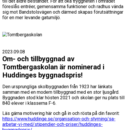
till det äldre beståndet. För att öka tryggheten i området
föreslås entréer, gemensamma funktioner och radhus vända
sig mot Bandstolsvägen och därmed skapas förutsättningar
för en mer levande gatumiljö.
2023.09.08
Om- och tillbyggnad av
Tomtbergaskolan är nominerad i
Huddinges byggnadspris!
Den ursprungliga skolbyggnaden från 1923 har länkats
samman med en modern tillbyggnad med en stor ljusgård.
Byggnaden stod klar hösten 2021 och skolan ger nu plats till
840 elever i klasserna F-6.
Läs gärna motivering här och gå in och rösta på din favorit:
https://www.huddinge.se/organisation-och-styrning/sa-
arbetar-vi-med/stipendier-och-priser/huddinges-
byggnadspris/