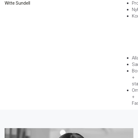
Pr
Witte Sundell
Ny
Ko
All
Sa
Bo
+
st
Om
+
Fa