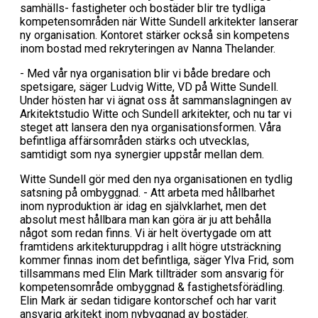
samhälls- fastigheter och bostäder blir tre tydliga
kompetensområden när Witte Sundell arkitekter lanserar
ny organisation. Kontoret stärker också sin kompetens
inom bostad med rekryteringen av Nanna Thelander.
- Med vår nya organisation blir vi både bredare och
spetsigare, säger Ludvig Witte, VD på Witte Sundell.
Under hösten har vi ägnat oss åt sammanslagningen av
Arkitektstudio Witte och Sundell arkitekter, och nu tar vi
steget att lansera den nya organisationsformen. Våra
befintliga affärsområden stärks och utvecklas,
samtidigt som nya synergier uppstår mellan dem.
Witte Sundell gör med den nya organisationen en tydlig
satsning på ombyggnad. - Att arbeta med hållbarhet
inom nyproduktion är idag en självklarhet, men det
absolut mest hållbara man kan göra är ju att behålla
något som redan finns. Vi är helt övertygade om att
framtidens arkitekturuppdrag i allt högre utsträckning
kommer finnas inom det befintliga, säger Ylva Frid, som
tillsammans med Elin Mark tillträder som ansvarig för
kompetensområde ombyggnad & fastighetsförädling.
Elin Mark är sedan tidigare kontorschef och har varit
ansvarig arkitekt inom nybyggnad av bostäder.