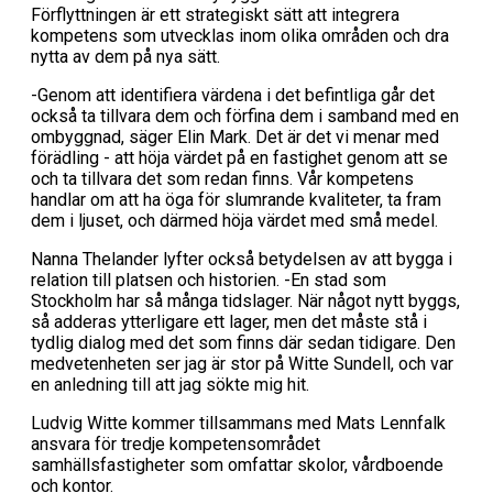
Förflyttningen är ett strategiskt sätt att integrera
kompetens som utvecklas inom olika områden och dra
nytta av dem på nya sätt.
-Genom att identifiera värdena i det befintliga går det
också ta tillvara dem och förfina dem i samband med en
ombyggnad, säger Elin Mark. Det är det vi menar med
förädling - att höja värdet på en fastighet genom att se
och ta tillvara det som redan finns. Vår kompetens
handlar om att ha öga för slumrande kvaliteter, ta fram
dem i ljuset, och därmed höja värdet med små medel.
Nanna Thelander lyfter också betydelsen av att bygga i
relation till platsen och historien. -En stad som
Stockholm har så många tidslager. När något nytt byggs,
så adderas ytterligare ett lager, men det måste stå i
tydlig dialog med det som finns där sedan tidigare. Den
medvetenheten ser jag är stor på Witte Sundell, och var
en anledning till att jag sökte mig hit.
Ludvig Witte kommer tillsammans med Mats Lennfalk
ansvara för tredje kompetensområdet
samhällsfastigheter som omfattar skolor, vårdboende
och kontor.